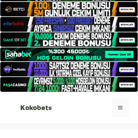
İçeriğe
atla
Menü