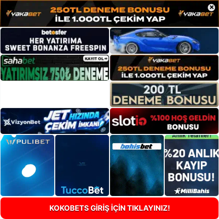
×
KOKOBETS GİRİŞ İÇİN TIKLAYINIZ!