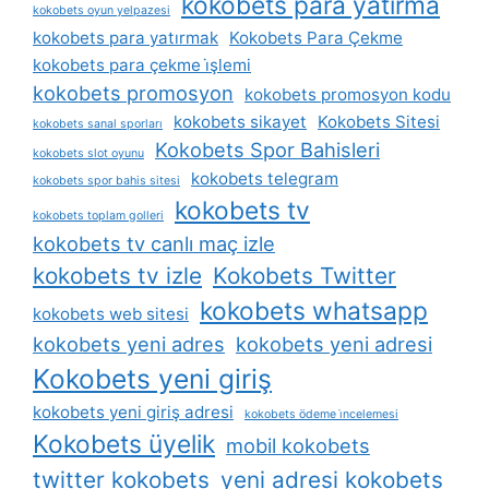
kokobets para yatirma
kokobets oyun yelpazesi
kokobets para yatırmak
Kokobets Para Çekme
kokobets para çekme i̇şlemi
kokobets promosyon
kokobets promosyon kodu
kokobets sikayet
Kokobets Sitesi
kokobets sanal sporları
Kokobets Spor Bahisleri
kokobets slot oyunu
kokobets telegram
kokobets spor bahis sitesi
kokobets tv
kokobets toplam golleri
kokobets tv canlı maç izle
kokobets tv izle
Kokobets Twitter
kokobets whatsapp
kokobets web sitesi
kokobets yeni adres
kokobets yeni adresi
Kokobets yeni giriş
kokobets yeni giriş adresi
kokobets ödeme i̇ncelemesi
Kokobets üyelik
mobil kokobets
twitter kokobets
yeni adresi kokobets