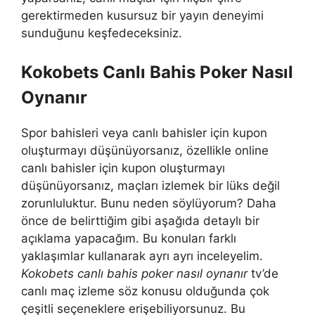
gerektirmeden kusursuz bir yayın deneyimi
sunduğunu keşfedeceksiniz.
Kokobets Canlı Bahis Poker Nasıl
Oynanır
Spor bahisleri veya canlı bahisler için kupon
oluşturmayı düşünüyorsanız, özellikle online
canlı bahisler için kupon oluşturmayı
düşünüyorsanız, maçları izlemek bir lüks değil
zorunluluktur. Bunu neden söylüyorum? Daha
önce de belirttiğim gibi aşağıda detaylı bir
açıklama yapacağım. Bu konuları farklı
yaklaşımlar kullanarak ayrı ayrı inceleyelim.
Kokobets canlı bahis poker nasıl oynanır
tv’de
canlı maç izleme söz konusu olduğunda çok
çeşitli seçeneklere erişebiliyorsunuz. Bu