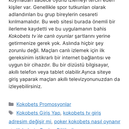
kişiler var. Genellikle spor tutkunları olarak
adlandırılan bu grup bireylerin cesareti
kırılmamalıdır. Bu web sitesi burada önemli bir
ilerleme kaydetti ve bu uygulamanın bahis
Kokobets tv i̇le canlı oyunlar
şartlarını yerine
getirmenize gerek yok. Aslında hiçbir şey
zorunlu değil. Maçları canlı izlemek için ilk
gereksinim istikrarlı bir internet bağlantısı ve
uygun bir cihazdır. Bu bir dizüstü bilgisayar,
akıllı telefon veya tablet olabilir.Ayrıca siteye
giriş yaparak maçları akıllı televizyonunuzdan da
izleyebilirsiniz.
Kategoriler
Kokobets Promosyonlar
Etiketler
Kokobets Giriş Yap
,
kokobets tv giriş
adresim değişir mi
,
poker kokobets nasıl oynanır
Yazı