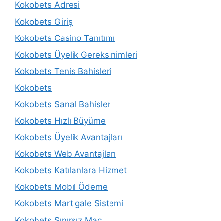
Kokobets Adresi
Kokobets Giriş
Kokobets Casino Tanıtımı
Kokobets Üyelik Gereksinimleri
Kokobets Tenis Bahisleri
Kokobets
Kokobets Sanal Bahisler
Kokobets Hızlı Büyüme
Kokobets Üyelik Avantajları
Kokobets Web Avantajları
Kokobets Katılanlara Hizmet
Kokobets Mobil Ödeme
Kokobets Martigale Sistemi
Kokobets Sınırsız Maç