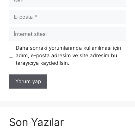
E-
posta
İnternet
sitesi
Daha sonraki yorumlarımda kullanılması için
adım, e-posta adresim ve site adresim bu
tarayıcıya kaydedilsin.
Son Yazılar