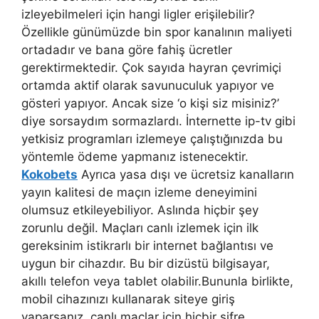
izleyebilmeleri için hangi ligler erişilebilir?
Özellikle günümüzde bin spor kanalının maliyeti
ortadadır ve bana göre fahiş ücretler
gerektirmektedir. Çok sayıda hayran çevrimiçi
ortamda aktif olarak savunuculuk yapıyor ve
gösteri yapıyor. Ancak size ‘o kişi siz misiniz?’
diye sorsaydım sormazlardı. İnternette ip-tv gibi
yetkisiz programları izlemeye çalıştığınızda bu
yöntemle ödeme yapmanız istenecektir.
Kokobets
Ayrıca yasa dışı ve ücretsiz kanalların
yayın kalitesi de maçın izleme deneyimini
olumsuz etkileyebiliyor. Aslında hiçbir şey
zorunlu değil. Maçları canlı izlemek için ilk
gereksinim istikrarlı bir internet bağlantısı ve
uygun bir cihazdır. Bu bir dizüstü bilgisayar,
akıllı telefon veya tablet olabilir.Bununla birlikte,
mobil cihazınızı kullanarak siteye giriş
yaparsanız, canlı maçlar için hiçbir şifre