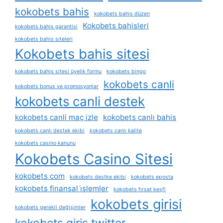
kokobets bahis
kokobets bahis düzen
Kokobets bahisleri
kokobets bahis garantisi
kokobets bahis siteleri
Kokobets bahis sitesi
kokobets bahis sitesi üyelik formu
kokobets bingo
kokobets canli
kokobets bonus ve promosyonlar
kokobets canli destek
kokobets canli maç izle
kokobets canlı bahis
kokobets canlı destek ekibi
kokobets canlı kalite
kokobets casino kanunu
Kokobets Casino Sitesi
kokobets com
kokobets destke ekibi
kokobets eposta
kokobets finansal i̇şlemler
kokobets fırsat keşfi
kokobets girisi
kokobets gerekli değişimler
kokobets giris twitter