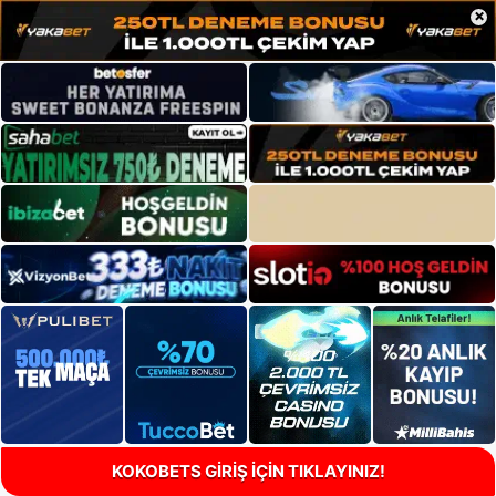
×
KOKOBETS GİRİŞ İÇİN TIKLAYINIZ!