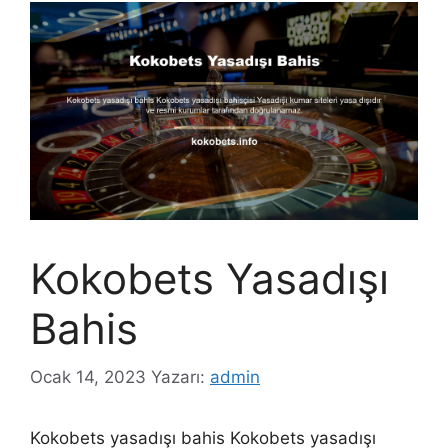
Kokobets Yasadışı
Bahis
Ocak 14, 2023
Yazarı:
admin
Kokobets yasadışı bahis Kokobets yasadışı