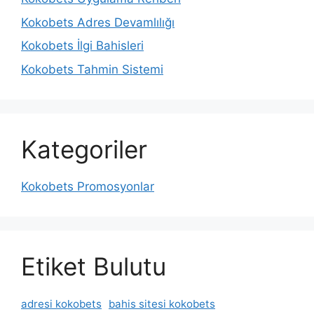
Kokobets Adres Devamlılığı
Kokobets İlgi Bahisleri
Kokobets Tahmin Sistemi
Kategoriler
Kokobets Promosyonlar
Etiket Bulutu
adresi kokobets
bahis sitesi kokobets