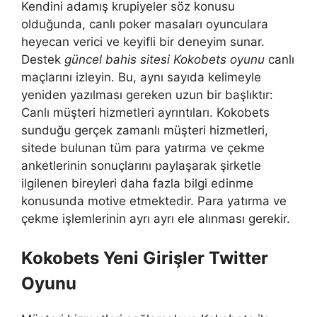
Kendini adamış krupiyeler söz konusu
olduğunda, canlı poker masaları oyunculara
heyecan verici ve keyifli bir deneyim sunar.
Destek
güncel bahis sitesi Kokobets oyunu
canlı
maçlarını izleyin. Bu, aynı sayıda kelimeyle
yeniden yazılması gereken uzun bir başlıktır:
Canlı müşteri hizmetleri ayrıntıları. Kokobets
sunduğu gerçek zamanlı müşteri hizmetleri,
sitede bulunan tüm para yatırma ve çekme
anketlerinin sonuçlarını paylaşarak şirketle
ilgilenen bireyleri daha fazla bilgi edinme
konusunda motive etmektedir. Para yatırma ve
çekme işlemlerinin ayrı ayrı ele alınması gerekir.
Kokobets Yeni Girişler Twitter
Oyunu