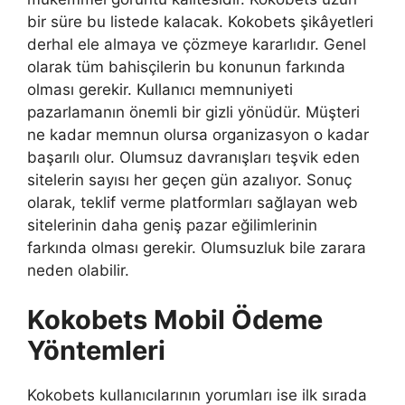
bir süre bu listede kalacak. Kokobets şikâyetleri
derhal ele almaya ve çözmeye kararlıdır. Genel
olarak tüm bahisçilerin bu konunun farkında
olması gerekir. Kullanıcı memnuniyeti
pazarlamanın önemli bir gizli yönüdür. Müşteri
ne kadar memnun olursa organizasyon o kadar
başarılı olur. Olumsuz davranışları teşvik eden
sitelerin sayısı her geçen gün azalıyor. Sonuç
olarak, teklif verme platformları sağlayan web
sitelerinin daha geniş pazar eğilimlerinin
farkında olması gerekir. Olumsuzluk bile zarara
neden olabilir.
Kokobets Mobil Ödeme
Yöntemleri
Kokobets kullanıcılarının yorumları ise ilk sırada