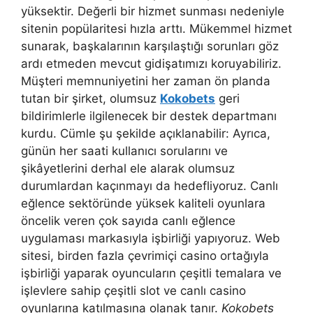
yüksektir. Değerli bir hizmet sunması nedeniyle
sitenin popülaritesi hızla arttı. Mükemmel hizmet
sunarak, başkalarının karşılaştığı sorunları göz
ardı etmeden mevcut gidişatımızı koruyabiliriz.
Müşteri memnuniyetini her zaman ön planda
tutan bir şirket, olumsuz
Kokobets
geri
bildirimlerle ilgilenecek bir destek departmanı
kurdu. Cümle şu şekilde açıklanabilir: Ayrıca,
günün her saati kullanıcı sorularını ve
şikâyetlerini derhal ele alarak olumsuz
durumlardan kaçınmayı da hedefliyoruz. Canlı
eğlence sektöründe yüksek kaliteli oyunlara
öncelik veren çok sayıda canlı eğlence
uygulaması markasıyla işbirliği yapıyoruz. Web
sitesi, birden fazla çevrimiçi casino ortağıyla
işbirliği yaparak oyuncuların çeşitli temalara ve
işlevlere sahip çeşitli slot ve canlı casino
oyunlarına katılmasına olanak tanır.
Kokobets