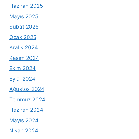
Haziran 2025
Mayıs 2025
Şubat 2025
Ocak 2025
Aralık 2024
Kasım 2024
Ekim 2024
Eylül 2024
Ağustos 2024
Temmuz 2024
Haziran 2024
Mayıs 2024
Nisan 2024