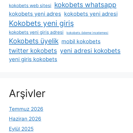
kokobets whatsapp
kokobets web sitesi
kokobets yeni adres
kokobets yeni adresi
Kokobets yeni giriş
kokobets yeni giriş adresi
kokobets ödeme i̇ncelemesi
Kokobets üyelik
mobil kokobets
twitter kokobets
yeni adresi kokobets
yeni giris kokobets
Arşivler
Temmuz 2026
Haziran 2026
Eylül 2025