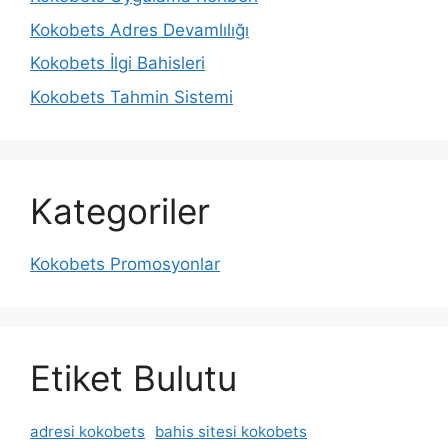
Kokobets Adres Devamlılığı
Kokobets İlgi Bahisleri
Kokobets Tahmin Sistemi
Kategoriler
Kokobets Promosyonlar
Etiket Bulutu
adresi kokobets
bahis sitesi kokobets