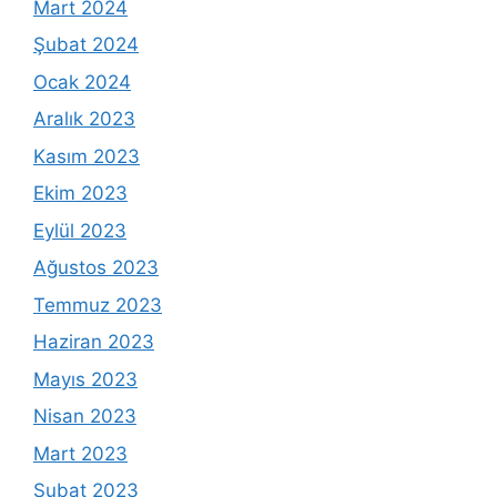
Mart 2024
Şubat 2024
Ocak 2024
Aralık 2023
Kasım 2023
Ekim 2023
Eylül 2023
Ağustos 2023
Temmuz 2023
Haziran 2023
Mayıs 2023
Nisan 2023
Mart 2023
Şubat 2023