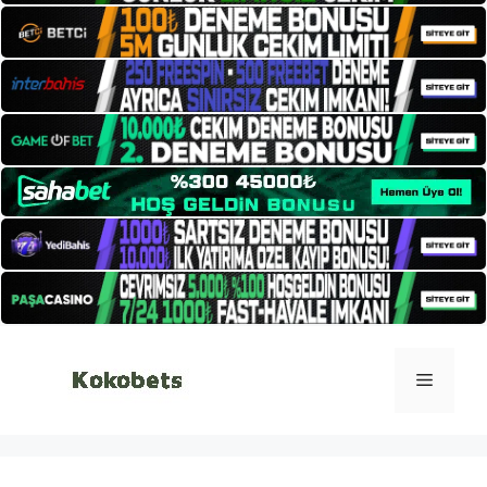
İçeriğe
atla
Menü