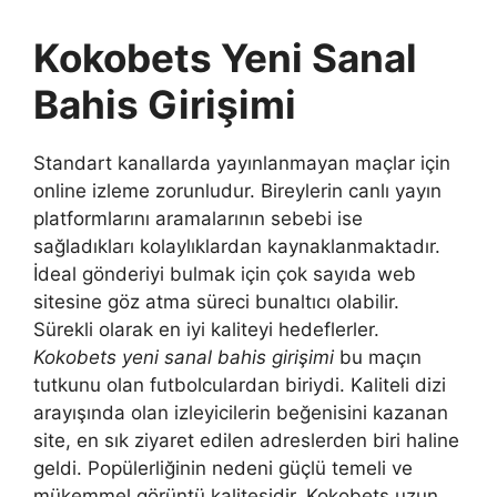
Kokobets Yeni Sanal
Bahis Girişimi
Standart kanallarda yayınlanmayan maçlar için
online izleme zorunludur. Bireylerin canlı yayın
platformlarını aramalarının sebebi ise
sağladıkları kolaylıklardan kaynaklanmaktadır.
İdeal gönderiyi bulmak için çok sayıda web
sitesine göz atma süreci bunaltıcı olabilir.
Sürekli olarak en iyi kaliteyi hedeflerler.
Kokobets yeni sanal bahis girişimi
bu maçın
tutkunu olan futbolculardan biriydi. Kaliteli dizi
arayışında olan izleyicilerin beğenisini kazanan
site, en sık ziyaret edilen adreslerden biri haline
geldi. Popülerliğinin nedeni güçlü temeli ve
mükemmel görüntü kalitesidir. Kokobets uzun