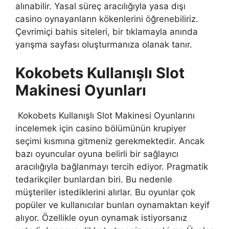
alınabilir. Yasal süreç aracılığıyla yasa dışı
casino oynayanların kökenlerini öğrenebiliriz.
Çevrimiçi bahis siteleri, bir tıklamayla anında
yarışma sayfası oluşturmanıza olanak tanır.
Kokobets Kullanışlı Slot
Makinesi Oyunları
Kokobets Kullanışlı Slot Makinesi Oyunlarını
incelemek için casino bölümünün krupiyer
seçimi kısmına gitmeniz gerekmektedir. Ancak
bazı oyuncular oyuna belirli bir sağlayıcı
aracılığıyla bağlanmayı tercih ediyor. Pragmatik
tedarikçiler bunlardan biri. Bu nedenle
müşteriler istediklerini alırlar. Bu oyunlar çok
popüler ve kullanıcılar bunları oynamaktan keyif
alıyor. Özellikle oyun oynamak istiyorsanız