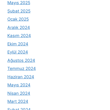
Mayıs 2025
Şubat 2025
Ocak 2025
Aralık 2024
Kasım 2024
Ekim 2024
Eylül 2024
Ağustos 2024
Temmuz 2024
Haziran 2024
Mayıs 2024
Nisan 2024
Mart 2024
Şubat 2024