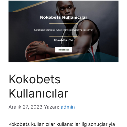
Kokobets
Kullanıcılar
Aralık 27, 2023
Yazarı:
admin
Kokobets kullanıcılar kullanıcılar lig sonuçlarıyla