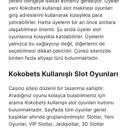
yeterli dengeye dikkat etmeniz gerekiyor. Üyeler
yeni
Kokobets kullanışlı slot makinesi oyunları
giriş adreslerini kullanarak kolaylıkla para
yatırabilirler. Hatta üyelerin bir an önce slotlara
ulaşabilmesi önemli. Şu anda üyeler slot
oyunlarına kolaylıkla katılabilirler. Üyelerin
yalnızca bu sağlayıcıyı değil, diğerlerini de
seçebilmesi dikkat çekicidir. Çünkü sitenizde
birden fazla altyapı türü bulunmaktadır.
Kokobets Kullanışlı Slot Oyunları
Casino sitesi düzenli bir tasarıma sahiptir.
Aradığınız oyunu kolayca bulabilmeniz için
arama
Kokobets kullanışlı slot oyunları
butonu
bulunmaktadır. Sayfada tüm oyunlar genel
başlıklar altında gruplandırılmıştır. Slotlar, Yeni
Oyunlar, VIP Slotlar, Jackpotlar, 3D Slotlar