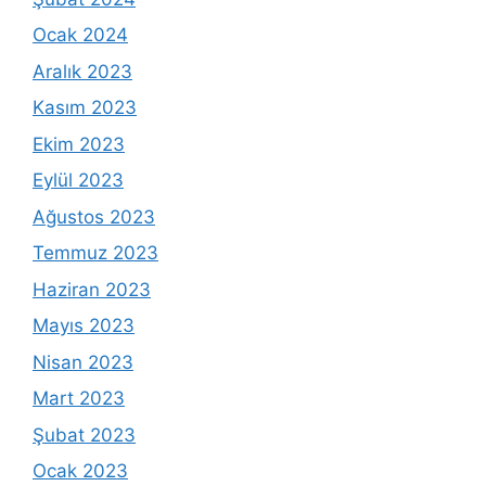
Ocak 2024
Aralık 2023
Kasım 2023
Ekim 2023
Eylül 2023
Ağustos 2023
Temmuz 2023
Haziran 2023
Mayıs 2023
Nisan 2023
Mart 2023
Şubat 2023
Ocak 2023