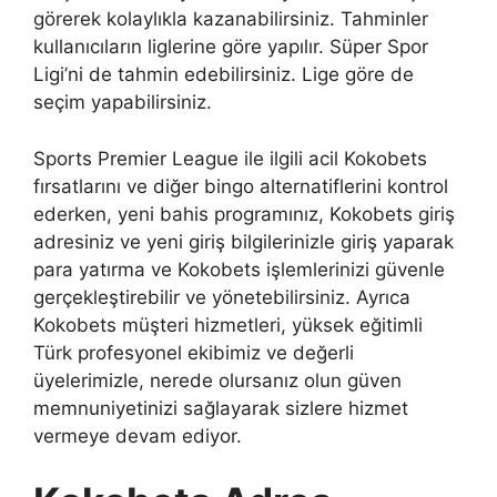
görerek kolaylıkla kazanabilirsiniz. Tahminler
kullanıcıların liglerine göre yapılır. Süper Spor
Ligi’ni de tahmin edebilirsiniz. Lige göre de
seçim yapabilirsiniz.
Sports Premier League ile ilgili acil Kokobets
fırsatlarını ve diğer bingo alternatiflerini kontrol
ederken, yeni bahis programınız, Kokobets giriş
adresiniz ve yeni giriş bilgilerinizle giriş yaparak
para yatırma ve Kokobets işlemlerinizi güvenle
gerçekleştirebilir ve yönetebilirsiniz. Ayrıca
Kokobets müşteri hizmetleri, yüksek eğitimli
Türk profesyonel ekibimiz ve değerli
üyelerimizle, nerede olursanız olun güven
memnuniyetinizi sağlayarak sizlere hizmet
vermeye devam ediyor.