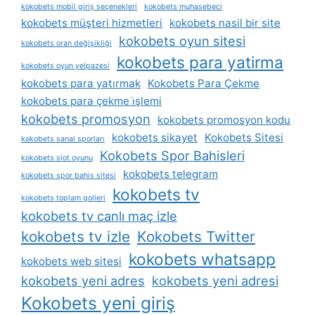
kokobets mobil giriş seçenekleri
kokobets muhasebeci
kokobets müşteri hizmetleri
kokobets nasil bir site
kokobets oyun sitesi
kokobets oran değişikliği
kokobets para yatirma
kokobets oyun yelpazesi
kokobets para yatırmak
Kokobets Para Çekme
kokobets para çekme i̇şlemi
kokobets promosyon
kokobets promosyon kodu
kokobets sikayet
Kokobets Sitesi
kokobets sanal sporları
Kokobets Spor Bahisleri
kokobets slot oyunu
kokobets telegram
kokobets spor bahis sitesi
kokobets tv
kokobets toplam golleri
kokobets tv canlı maç izle
kokobets tv izle
Kokobets Twitter
kokobets whatsapp
kokobets web sitesi
kokobets yeni adres
kokobets yeni adresi
Kokobets yeni giriş