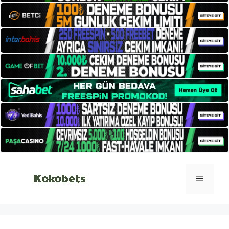
İçeriğe
atla
Menü