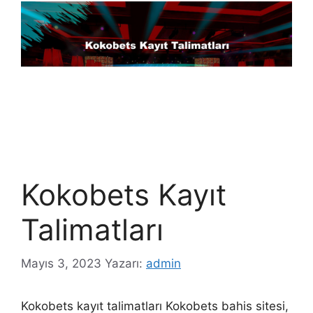
Kokobets Kayıt
Talimatları
Mayıs 3, 2023
Yazarı:
admin
Kokobets kayıt talimatları Kokobets bahis sitesi,