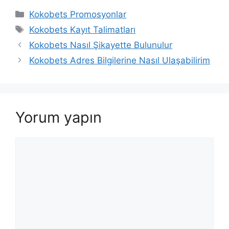
Kategoriler
Kokobets Promosyonlar
Etiketler
Kokobets Kayıt Talimatları
Yazı
Kokobets Nasıl Şikayette Bulunulur
dolaşımı
Kokobets Adres Bilgilerine Nasıl Ulaşabilirim
Yorum yapın
Yorum