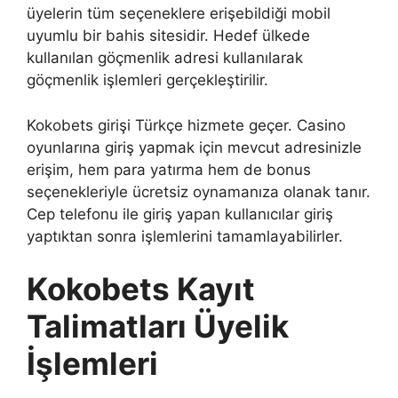
üyelerin tüm seçeneklere erişebildiği mobil
uyumlu bir bahis sitesidir. Hedef ülkede
kullanılan göçmenlik adresi kullanılarak
göçmenlik işlemleri gerçekleştirilir.
Kokobets girişi Türkçe hizmete geçer. Casino
oyunlarına giriş yapmak için mevcut adresinizle
erişim, hem para yatırma hem de bonus
seçenekleriyle ücretsiz oynamanıza olanak tanır.
Cep telefonu ile giriş yapan kullanıcılar giriş
yaptıktan sonra işlemlerini tamamlayabilirler.
Kokobets Kayıt
Talimatları Üyelik
İşlemleri