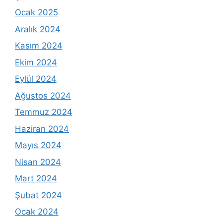
Ocak 2025
Aralık 2024
Kasım 2024
Ekim 2024
Eylül 2024
Ağustos 2024
Temmuz 2024
Haziran 2024
Mayıs 2024
Nisan 2024
Mart 2024
Şubat 2024
Ocak 2024