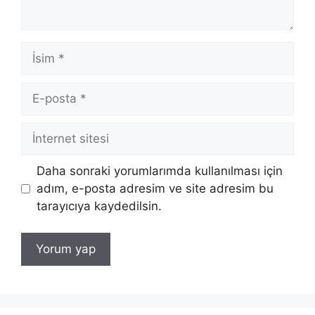
İsim
E-
posta
İnternet
sitesi
Daha sonraki yorumlarımda kullanılması için
adım, e-posta adresim ve site adresim bu
tarayıcıya kaydedilsin.