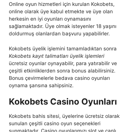
Online oyun hizmetleri için kurulan Kokobets,
online olarak üye kabul etmekte ve üye olan
herkesin en iyi oyunları oynamasını
sağlamaktadır. Üye olmak isteyenler 18 yaşını
doldurmuş olanlardan başvuru yapabilirler.
Kokobets üyelik işlemini tamamladıktan sonra
Kokobets kayıt talimatları üyelik işlemleri
ücretsiz oyunlar oynayabilir, para yatırabilir ve
çeşitli etkinliklerden sonra bonus alabilirsiniz.
Bonus çevirmelerle bedava casino oyunları
oynama şansına sahipsiniz.
Kokobets Casino Oyunları
Kokobets bahis sitesi, üyelerine ücretsiz olarak
sunulan çeşitli casino oyun seçenekleri
sunmaktadır. Casino oyunlarımızı slot ve canlı