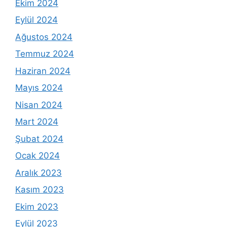
Ekim 2024
Eylül 2024
Ağustos 2024
Temmuz 2024
Haziran 2024
Mayıs 2024
Nisan 2024
Mart 2024
Şubat 2024
Ocak 2024
Aralık 2023
Kasım 2023
Ekim 2023
Eylül 2023