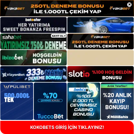
×
KOKOBETS GİRİŞ İÇİN TIKLAYINIZ!