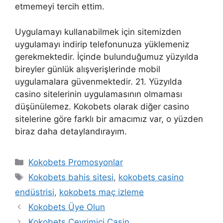
etmemeyi tercih ettim.
Uygulamayı kullanabilmek için sitemizden
uygulamayı indirip telefonunuza yüklemeniz
gerekmektedir. İçinde bulunduğumuz yüzyılda
bireyler günlük alışverişlerinde mobil
uygulamalara güvenmektedir. 21. Yüzyılda
casino sitelerinin uygulamasının olmaması
düşünülemez. Kokobets olarak diğer casino
sitelerine göre farklı bir amacımız var, o yüzden
biraz daha detaylandırayım.
Kategoriler
Kokobets Promosyonlar
Etiketler
Kokobets bahis sitesi
,
kokobets casino
endüstrisi
,
kokobets maç izleme
Yazı
Kokobets Üye Olun
dolaşımı
Kokobets Çevrimiçi Casin