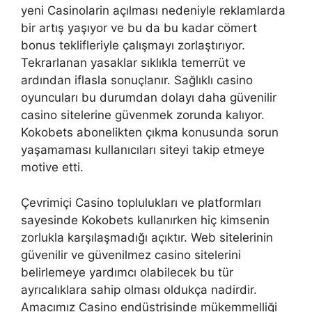
yeni Casinolarin açılması nedeniyle reklamlarda
bir artış yaşıyor ve bu da bu kadar cömert
bonus teklifleriyle çalışmayı zorlaştırıyor.
Tekrarlanan yasaklar sıklıkla temerrüt ve
ardından iflasla sonuçlanır. Sağlıklı casino
oyuncuları bu durumdan dolayı daha güvenilir
casino sitelerine güvenmek zorunda kalıyor.
Kokobets abonelikten çıkma konusunda sorun
yaşamaması kullanıcıları siteyi takip etmeye
motive etti.
Çevrimiçi Casino toplulukları ve platformları
sayesinde Kokobets kullanırken hiç kimsenin
zorlukla karşılaşmadığı açıktır. Web sitelerinin
güvenilir ve güvenilmez casino sitelerini
belirlemeye yardımcı olabilecek bu tür
ayrıcalıklara sahip olması oldukça nadirdir.
Amacımız Casino endüstrisinde mükemmelliği