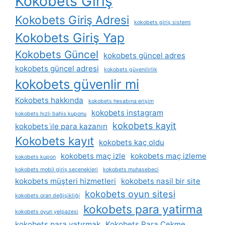
Kokobets Giriş
Kokobets Giriş Adresi
kokobets giriş sistemi
Kokobets Giriş Yap
Kokobets Güncel
kokobets güncel adres
kokobets güncel adresi
kokobets güvenilirlik
kokobets güvenlir mi
Kokobets hakkında
kokobets hesabına erişim
kokobets instagram
kokobets hızlı bahis kuponu
kokobets kayit
kokobets i̇le para kazanın
Kokobets kayıt
kokobets kaç oldu
kokobets maç izle
kokobets maç izleme
kokobets kupon
kokobets mobil giriş seçenekleri
kokobets muhasebeci
kokobets müşteri hizmetleri
kokobets nasil bir site
kokobets oyun sitesi
kokobets oran değişikliği
kokobets para yatirma
kokobets oyun yelpazesi
kokobets para yatırmak
Kokobets Para Çekme