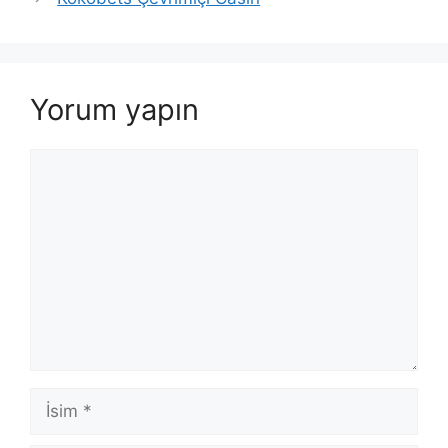
Yorum yapın
Yorum
İsim