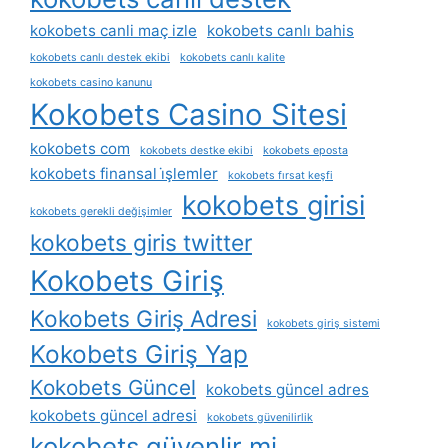
kokobets canli maç izle
kokobets canlı bahis
kokobets canlı destek ekibi
kokobets canlı kalite
kokobets casino kanunu
Kokobets Casino Sitesi
kokobets com
kokobets destke ekibi
kokobets eposta
kokobets finansal i̇şlemler
kokobets fırsat keşfi
kokobets girisi
kokobets gerekli değişimler
kokobets giris twitter
Kokobets Giriş
Kokobets Giriş Adresi
kokobets giriş sistemi
Kokobets Giriş Yap
Kokobets Güncel
kokobets güncel adres
kokobets güncel adresi
kokobets güvenilirlik
kokobets güvenlir mi