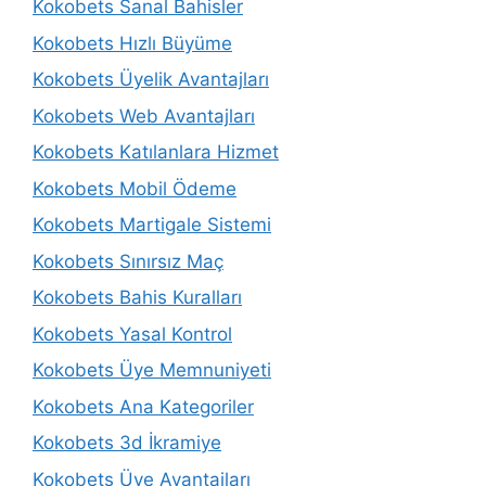
Kokobets Sanal Bahisler
Kokobets Hızlı Büyüme
Kokobets Üyelik Avantajları
Kokobets Web Avantajları
Kokobets Katılanlara Hizmet
Kokobets Mobil Ödeme
Kokobets Martigale Sistemi
Kokobets Sınırsız Maç
Kokobets Bahis Kuralları
Kokobets Yasal Kontrol
Kokobets Üye Memnuniyeti
Kokobets Ana Kategoriler
Kokobets 3d İkramiye
Kokobets Üye Avantajları