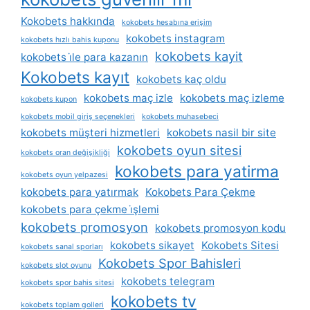
Kokobets hakkında
kokobets hesabına erişim
kokobets instagram
kokobets hızlı bahis kuponu
kokobets kayit
kokobets i̇le para kazanın
Kokobets kayıt
kokobets kaç oldu
kokobets maç izle
kokobets maç izleme
kokobets kupon
kokobets mobil giriş seçenekleri
kokobets muhasebeci
kokobets müşteri hizmetleri
kokobets nasil bir site
kokobets oyun sitesi
kokobets oran değişikliği
kokobets para yatirma
kokobets oyun yelpazesi
kokobets para yatırmak
Kokobets Para Çekme
kokobets para çekme i̇şlemi
kokobets promosyon
kokobets promosyon kodu
kokobets sikayet
Kokobets Sitesi
kokobets sanal sporları
Kokobets Spor Bahisleri
kokobets slot oyunu
kokobets telegram
kokobets spor bahis sitesi
kokobets tv
kokobets toplam golleri