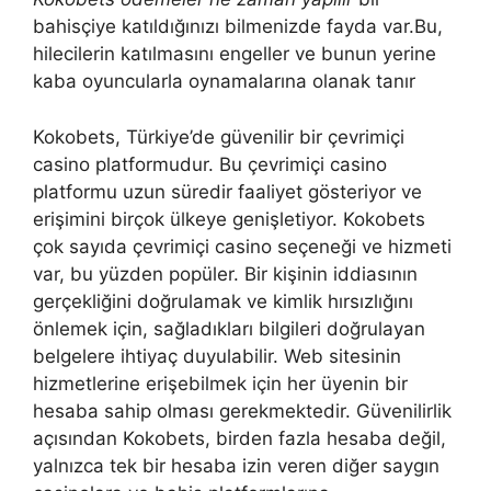
bahisçiye katıldığınızı bilmenizde fayda var.Bu,
hilecilerin katılmasını engeller ve bunun yerine
kaba oyuncularla oynamalarına olanak tanır
Kokobets, Türkiye’de güvenilir bir çevrimiçi
casino platformudur. Bu çevrimiçi casino
platformu uzun süredir faaliyet gösteriyor ve
erişimini birçok ülkeye genişletiyor. Kokobets
çok sayıda çevrimiçi casino seçeneği ve hizmeti
var, bu yüzden popüler. Bir kişinin iddiasının
gerçekliğini doğrulamak ve kimlik hırsızlığını
önlemek için, sağladıkları bilgileri doğrulayan
belgelere ihtiyaç duyulabilir. Web sitesinin
hizmetlerine erişebilmek için her üyenin bir
hesaba sahip olması gerekmektedir. Güvenilirlik
açısından Kokobets, birden fazla hesaba değil,
yalnızca tek bir hesaba izin veren diğer saygın