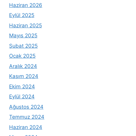
Haziran 2026
Eylül 2025
Haziran 2025
Mayıs 2025
Şubat 2025
Ocak 2025
Aralık 2024
Kasım 2024
Ekim 2024
Eylül 2024
Ağustos 2024
Temmuz 2024
Haziran 2024