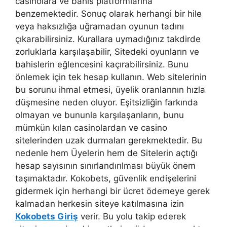
casinolara ve bahis platformlarına
benzemektedir. Sonuç olarak herhangi bir hile
veya haksızlığa uğramadan oyunun tadını
çıkarabilirsiniz. Kurallara uymadığınız takdirde
zorluklarla karşılaşabilir, Sitedeki oyunların ve
bahislerin eğlencesini kaçırabilirsiniz. Bunu
önlemek için tek hesap kullanın. Web sitelerinin
bu sorunu ihmal etmesi, üyelik oranlarının hızla
düşmesine neden oluyor. Eşitsizliğin farkında
olmayan ve bununla karşılaşanların, bunu
mümkün kılan casinolardan ve casino
sitelerinden uzak durmaları gerekmektedir. Bu
nedenle hem Üyelerin hem de Sitelerin açtığı
hesap sayısının sınırlandırılması büyük önem
taşımaktadır. Kokobets, güvenlik endişelerini
gidermek için herhangi bir ücret ödemeye gerek
kalmadan herkesin siteye katılmasına izin
Kokobets Giriş
verir. Bu yolu takip ederek