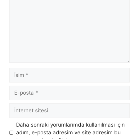
İsim
E-
posta
İnternet
sitesi
Daha sonraki yorumlarımda kullanılması için
adım, e-posta adresim ve site adresim bu