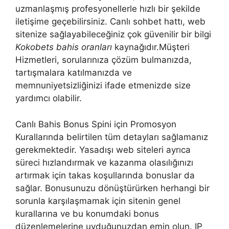
uzmanlaşmış profesyonellerle hızlı bir şekilde
iletişime geçebilirsiniz. Canlı sohbet hattı, web
sitenize sağlayabileceğiniz çok güvenilir bir bilgi
Kokobets bahis oranları
kaynağıdır.Müşteri
Hizmetleri, sorularınıza çözüm bulmanızda,
tartışmalara katılmanızda ve
memnuniyetsizliğinizi ifade etmenizde size
yardımcı olabilir.
Canlı Bahis Bonus Spini için Promosyon
Kurallarında belirtilen tüm detayları sağlamanız
gerekmektedir. Yasadışı web siteleri ayrıca
süreci hızlandırmak ve kazanma olasılığınızı
artırmak için takas koşullarında bonuslar da
sağlar. Bonusunuzu dönüştürürken herhangi bir
sorunla karşılaşmamak için sitenin genel
kurallarına ve bu konumdaki bonus
düzenlemelerine uyduğunuzdan emin olun. IP