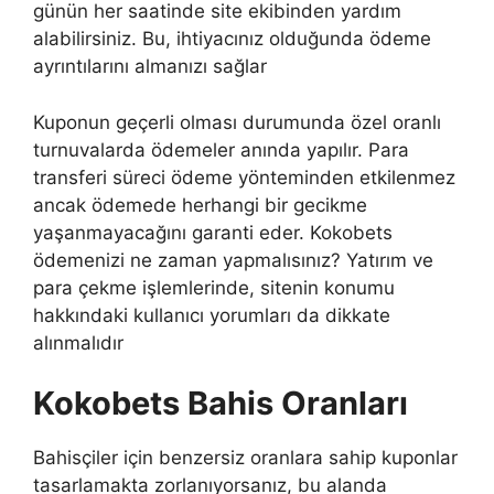
günün her saatinde site ekibinden yardım
alabilirsiniz. Bu, ihtiyacınız olduğunda ödeme
ayrıntılarını almanızı sağlar
Kuponun geçerli olması durumunda özel oranlı
turnuvalarda ödemeler anında yapılır. Para
transferi süreci ödeme yönteminden etkilenmez
ancak ödemede herhangi bir gecikme
yaşanmayacağını garanti eder. Kokobets
ödemenizi ne zaman yapmalısınız? Yatırım ve
para çekme işlemlerinde, sitenin konumu
hakkındaki kullanıcı yorumları da dikkate
alınmalıdır
Kokobets Bahis Oranları
Bahisçiler için benzersiz oranlara sahip kuponlar
tasarlamakta zorlanıyorsanız, bu alanda