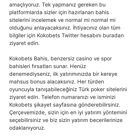
amaçlıyoruz. Tek yapmanız gereken bu
platformlarda sizler için hazırlanan bahis
sitelerini incelemek ve normal mi normal mi
olduğunu anlayacaksınız. İhtiyacınız olan tüm
bilgiler için Kokobets Twitter hesabını buradan
ziyaret edin.
Kokobets Bahis, benzersiz casino ve spor
bahisleri fırsatları sunar. Henüz
denemediyseniz, ilk yatırımınızda bir kereye
mahsus bonus alacaksınız. Her türden
oyuncuyla tanışabileceğiniz Türk poker sitelerini
ziyaret edin. Telefon numaranızı ve isminizi
Kokobets şikayet sayfasına gönderebilirsiniz.
Çerçevemizde, sizin için en iyi yatırım yöntemini
seçebilirsiniz ve biz sizin yatırım becerilerinize
odaklanıyoruz.