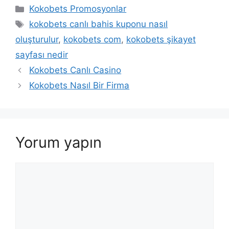
Kategoriler
Kokobets Promosyonlar
Etiketler
kokobets canlı bahis kuponu nasıl
oluşturulur
,
kokobets com
,
kokobets şikayet
sayfası nedir
Yazı
Kokobets Canlı Casino
dolaşımı
Kokobets Nasıl Bir Firma
Yorum yapın
Yorum