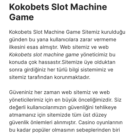
Kokobets Slot Machine
Game
Kokobets Slot Machine Game Sitemiz kurulduğu
günden bu yana kullanıcılara zarar vermeme
ilkesini esas almıştır. Web sitemiz ve web
Kokobets slot machine game
yöneticimiz bu
konuda çok hassastır.Sitemize üye olduktan
sonra girdiğiniz her türlü bilgi sistemimiz ve
sitemiz tarafından korunmaktadır.
Güveniniz her zaman web sitemiz ve web
yöneticilerimiz için en büyük önceliğimizdir. Siz
değerli kullanıcılarımızın güvenliğini tehlikeye
atmamanız için sitemizde tüm üst düzey
güvenlik önlemleri alınmıştır. Casino oyunlarının
bu kadar popüler olmasının sebeplerinden biri