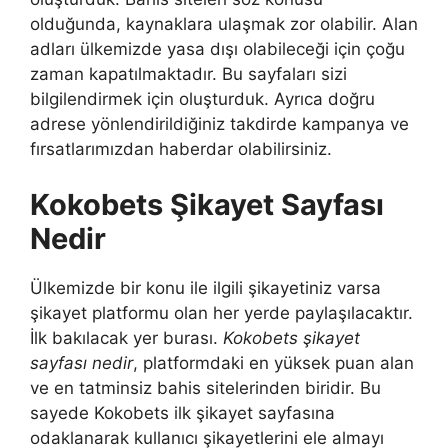
olduğunda, kaynaklara ulaşmak zor olabilir. Alan
adları ülkemizde yasa dışı olabileceği için çoğu
zaman kapatılmaktadır. Bu sayfaları sizi
bilgilendirmek için oluşturduk. Ayrıca doğru
adrese yönlendirildiğiniz takdirde kampanya ve
fırsatlarımızdan haberdar olabilirsiniz.
Kokobets Şikayet Sayfası
Nedir
Ülkemizde bir konu ile ilgili şikayetiniz varsa
şikayet platformu olan her yerde paylaşılacaktır.
İlk bakılacak yer burası.
Kokobets şikayet
sayfası nedir
, platformdaki en yüksek puan alan
ve en tatminsiz bahis sitelerinden biridir. Bu
sayede Kokobets ilk şikayet sayfasına
odaklanarak kullanıcı şikayetlerini ele almayı