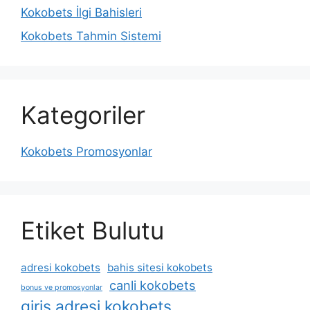
Kokobets İlgi Bahisleri
Kokobets Tahmin Sistemi
Kategoriler
Kokobets Promosyonlar
Etiket Bulutu
adresi kokobets
bahis sitesi kokobets
canli kokobets
bonus ve promosyonlar
giris adresi kokobets