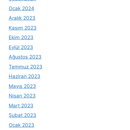
Ocak 2024
Aralık 2023
Kasım 2023
Ekim 2023
Eylül 2023
Ağustos 2023
Temmuz 2023
Haziran 2023
Mayıs 2023
Nisan 2023
Mart 2023
Şubat 2023
Ocak 2023