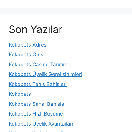
Son Yazılar
Kokobets Adresi
Kokobets Giriş
Kokobets Casino Tanıtımı
Kokobets Üyelik Gereksinimleri
Kokobets Tenis Bahisleri
Kokobets
Kokobets Sanal Bahisler
Kokobets Hızlı Büyüme
Kokobets Üyelik Avantajları