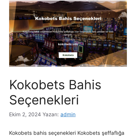
Kokobets Bahis
Seçenekleri
Ekim 2, 2024
Yazarı:
admin
Kokobets bahis seçenekleri Kokobets şeffaflığa