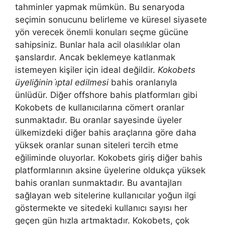
tahminler yapmak mümkün. Bu senaryoda
seçimin sonucunu belirleme ve küresel siyasete
yön verecek önemli konuları seçme gücüne
sahipsiniz. Bunlar hala acil olasılıklar olan
şanslardır. Ancak beklemeye katlanmak
istemeyen kişiler için ideal değildir.
Kokobets
üyeliğinin i̇ptal edilmesi
bahis oranlarıyla
ünlüdür. Diğer offshore bahis platformları gibi
Kokobets de kullanıcılarına cömert oranlar
sunmaktadır. Bu oranlar sayesinde üyeler
ülkemizdeki diğer bahis araçlarına göre daha
yüksek oranlar sunan siteleri tercih etme
eğiliminde oluyorlar. Kokobets giriş diğer bahis
platformlarının aksine üyelerine oldukça yüksek
bahis oranları sunmaktadır. Bu avantajları
sağlayan web sitelerine kullanıcılar yoğun ilgi
göstermekte ve sitedeki kullanıcı sayısı her
geçen gün hızla artmaktadır. Kokobets, çok