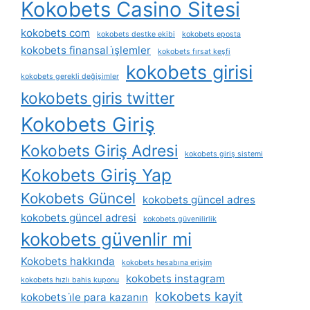
Kokobets Casino Sitesi
kokobets com
kokobets destke ekibi
kokobets eposta
kokobets finansal i̇şlemler
kokobets fırsat keşfi
kokobets girisi
kokobets gerekli değişimler
kokobets giris twitter
Kokobets Giriş
Kokobets Giriş Adresi
kokobets giriş sistemi
Kokobets Giriş Yap
Kokobets Güncel
kokobets güncel adres
kokobets güncel adresi
kokobets güvenilirlik
kokobets güvenlir mi
Kokobets hakkında
kokobets hesabına erişim
kokobets instagram
kokobets hızlı bahis kuponu
kokobets kayit
kokobets i̇le para kazanın