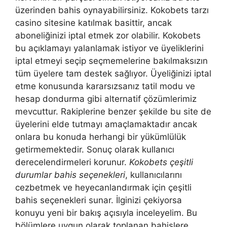
üzerinden bahis oynayabilirsiniz. Kokobets tarzı
casino sitesine katılmak basittir, ancak
aboneliğinizi iptal etmek zor olabilir. Kokobets
bu açıklamayı yalanlamak istiyor ve üyeliklerini
iptal etmeyi seçip seçmemelerine bakılmaksızın
tüm üyelere tam destek sağlıyor. Üyeliğinizi iptal
etme konusunda kararsızsanız tatil modu ve
hesap dondurma gibi alternatif çözümlerimiz
mevcuttur. Rakiplerine benzer şekilde bu site de
üyelerini elde tutmayı amaçlamaktadır ancak
onlara bu konuda herhangi bir yükümlülük
getirmemektedir. Sonuç olarak kullanıcı
derecelendirmeleri korunur.
Kokobets çeşitli
durumlar bahis seçenekleri
, kullanıcılarını
cezbetmek ve heyecanlandırmak için çeşitli
bahis seçenekleri sunar. İlginizi çekiyorsa
konuyu yeni bir bakış açısıyla inceleyelim. Bu
bölümlere uygun olarak toplanan bahislere