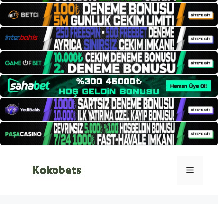
İçeriğe
atla
Menü