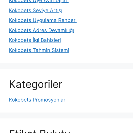
Kokobets Üye Avantajları
Kokobets Seviye Artışı
Kokobets Uygulama Rehberi
Kokobets Adres Devamlılığı
Kokobets İlgi Bahisleri
Kokobets Tahmin Sistemi
Kategoriler
Kokobets Promosyonlar