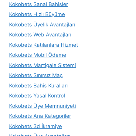
Kokobets Sanal Bahisler
Kokobets Hızlı Büyüme
Kokobets Üyelik Avantajları
Kokobets Web Avantajları
Kokobets Katılanlara Hizmet
Kokobets Mobil Ödeme
Kokobets Martigale Sistemi
Kokobets Sınırsız Maç
Kokobets Bahis Kuralları
Kokobets Yasal Kontrol
Kokobets Üye Memnuniyeti
Kokobets Ana Kategoriler
Kokobets 3d İkramiye