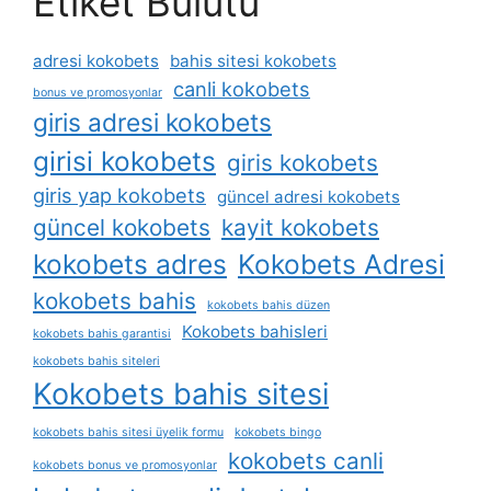
Etiket Bulutu
adresi kokobets
bahis sitesi kokobets
canli kokobets
bonus ve promosyonlar
giris adresi kokobets
girisi kokobets
giris kokobets
giris yap kokobets
güncel adresi kokobets
güncel kokobets
kayit kokobets
kokobets adres
Kokobets Adresi
kokobets bahis
kokobets bahis düzen
Kokobets bahisleri
kokobets bahis garantisi
kokobets bahis siteleri
Kokobets bahis sitesi
kokobets bahis sitesi üyelik formu
kokobets bingo
kokobets canli
kokobets bonus ve promosyonlar