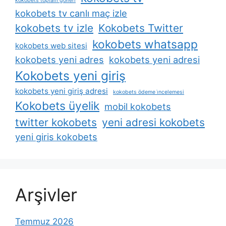
kokobets toplam golleri
kokobets tv canlı maç izle
kokobets tv izle
Kokobets Twitter
kokobets whatsapp
kokobets web sitesi
kokobets yeni adres
kokobets yeni adresi
Kokobets yeni giriş
kokobets yeni giriş adresi
kokobets ödeme i̇ncelemesi
Kokobets üyelik
mobil kokobets
twitter kokobets
yeni adresi kokobets
yeni giris kokobets
Arşivler
Temmuz 2026