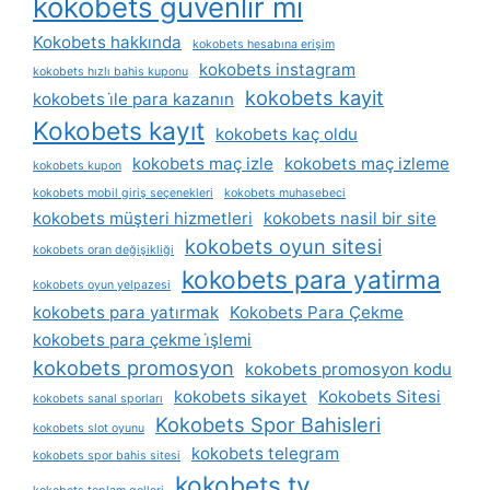
kokobets güvenlir mi
Kokobets hakkında
kokobets hesabına erişim
kokobets instagram
kokobets hızlı bahis kuponu
kokobets kayit
kokobets i̇le para kazanın
Kokobets kayıt
kokobets kaç oldu
kokobets maç izle
kokobets maç izleme
kokobets kupon
kokobets mobil giriş seçenekleri
kokobets muhasebeci
kokobets müşteri hizmetleri
kokobets nasil bir site
kokobets oyun sitesi
kokobets oran değişikliği
kokobets para yatirma
kokobets oyun yelpazesi
kokobets para yatırmak
Kokobets Para Çekme
kokobets para çekme i̇şlemi
kokobets promosyon
kokobets promosyon kodu
kokobets sikayet
Kokobets Sitesi
kokobets sanal sporları
Kokobets Spor Bahisleri
kokobets slot oyunu
kokobets telegram
kokobets spor bahis sitesi
kokobets tv