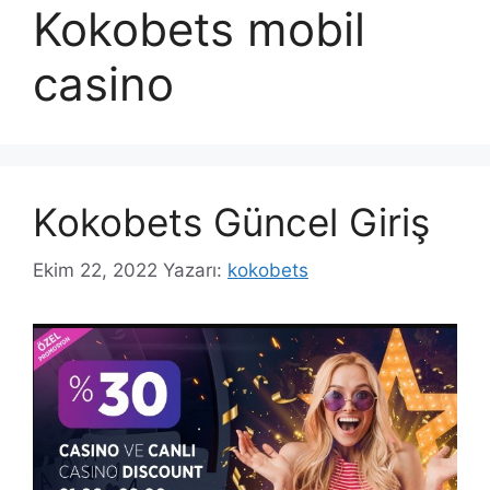
Kokobets mobil
casino
Kokobets Güncel Giriş
Ekim 22, 2022
Yazarı:
kokobets